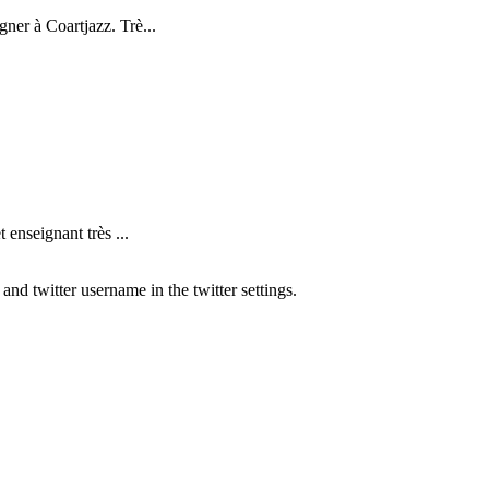
ner à Coartjazz. Trè...
nseignant très ...
nd twitter username in the twitter settings.