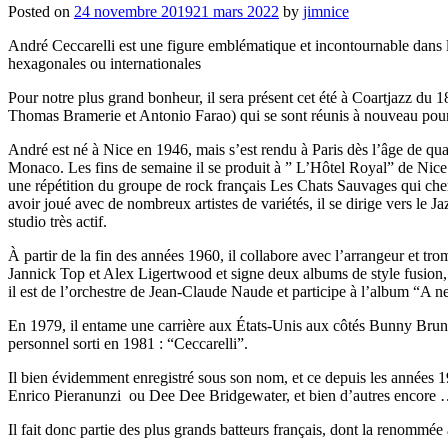
Posted on
24 novembre 2019
21 mars 2022
by
jimnice
André Ceccarelli est une figure emblématique et incontournable dans le
hexagonales ou internationales
Pour notre plus grand bonheur, il sera présent cet été à Coartjazz 
Thomas Bramerie et Antonio Farao) qui se sont réunis à nouveau pour 
André est né à Nice en 1946, mais s’est rendu à Paris dès l’âge de qua
Monaco. Les fins de semaine il se produit à ” L’Hôtel Royal” de Nice o
une répétition du groupe de rock français Les Chats Sauvages qui cherc
avoir joué avec de nombreux artistes de variétés, il se dirige vers le 
studio très actif.
À partir de la fin des années 1960, il collabore avec l’arrangeur et tr
Jannick Top et Alex Ligertwood et signe deux albums de style fusion,
il est de l’orchestre de Jean-Claude Naude et participe à l’album “A 
En 1979, il entame une carrière aux États-Unis aux côtés Bunny Brunel
personnel sorti en 1981 : “Ceccarelli”.
Il bien évidemment enregistré sous son nom, et ce depuis les années 1
Enrico Pieranunzi ou Dee Dee Bridgewater, et bien d’autres encore
Il fait donc partie des plus grands batteurs français, dont la renommé