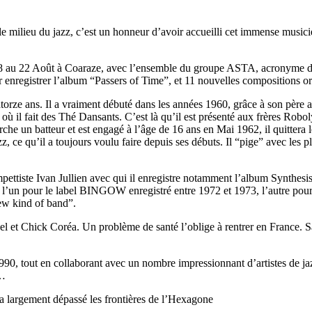
 milieu du jazz, c’est un honneur d’avoir accueilli cet immense musicien
du 18 au 22 Août à Coaraze, avec l’ensemble du groupe ASTA, acronyme 
enregistrer l’album “Passers of Time”, et 11 nouvelles compositions or
torze ans. Il a vraiment débuté dans les années 1960, grâce à son père 
ù il fait des Thé Dansants. C’est là qu’il est présenté aux frères Robol
he un batteur et est engagé à l’âge de 16 ans en Mai 1962, il quittera 
Jazz, ce qu’il a toujours voulu faire depuis ses débuts. Il “pige” avec l
ompettiste Ivan Jullien avec qui il enregistre notamment l’album Synthes
 l’un pour le label BINGOW enregistré entre 1972 et 1973, l’autre pou
new kind of band”.
 et Chick Coréa. Un problème de santé l’oblige à rentrer en France. Sa
990, tout en collaborant avec un nombre impressionnant d’artistes de ja
 …
e a largement dépassé les frontières de l’Hexagone