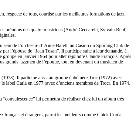
, respecté de tous, courtisé par les meilleures formations de jazz,
des prénoms des quatre musiciens (André Ceccarelli, Sylvain Beuf,
iginales.
au sein de l’orchestre d’ Aimé Barelli au Casino du Sporting Club de
y par l’épouse de “Jean Tosan”. Il participe suite à leur demande, à
le groupe en janvier 1964 pour aller rejoindre Claude François. Après
es plus grands jazzmen de l’époque, tout en devenant un musicien de
is (1978). Il participe aussi au groupe éphémère Troc (1972) avec
r le label Carla en 1977 (avec d’anciens membres de Troc). En 1974,
 “convalescence” lui permettra de réaliser chez lui un album très
zz français et étrangers, parmi les meilleurs comme Chick Coréa,