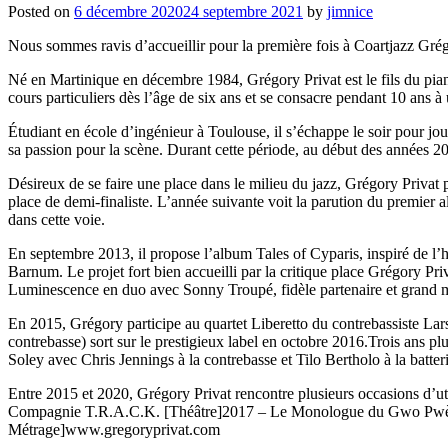
Posted on
6 décembre 2020
24 septembre 2021
by
jimnice
Nous sommes ravis d’accueillir pour la première fois à Coartjazz Grégo
Né en Martinique en décembre 1984, Grégory Privat est le fils du pianis
cours particuliers dès l’âge de six ans et se consacre pendant 10 ans à
Étudiant en école d’ingénieur à Toulouse, il s’échappe le soir pour jou
sa passion pour la scène. Durant cette période, au début des années 
Désireux de se faire une place dans le milieu du jazz, Grégory Privat 
place de demi-finaliste. L’année suivante voit la parution du premier
dans cette voie.
En septembre 2013, il propose l’album Tales of Cyparis, inspiré de l’h
Barnum. Le projet fort bien accueilli par la critique place Grégory Pri
Luminescence en duo avec Sonny Troupé, fidèle partenaire et grand m
En 2015, Grégory participe au quartet Liberetto du contrebassiste Lars
contrebasse) sort sur le prestigieux label en octobre 2016.Trois ans p
Soley avec Chris Jennings à la contrebasse et Tilo Bertholo à la batter
Entre 2015 et 2020, Grégory Privat rencontre plusieurs occasions d’ut
Compagnie T.R.A.C.K. [Théâtre]2017 – Le Monologue du Gwo Pwèl 
Métrage]www.gregoryprivat.com