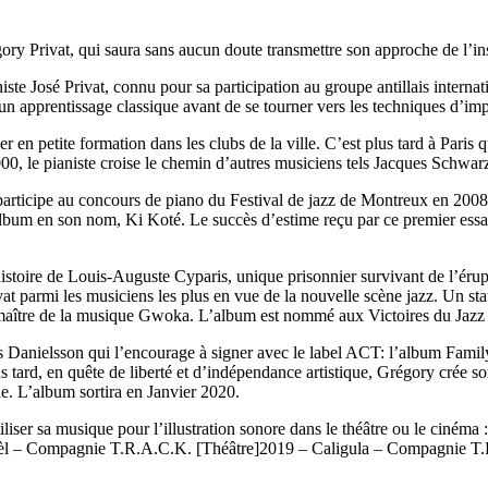
ry Privat, qui saura sans aucun doute transmettre son approche de l’ins
te José Privat, connu pour sa participation au groupe antillais internati
 un apprentissage classique avant de se tourner vers les techniques d’impr
er en petite formation dans les clubs de la ville. C’est plus tard à Par
2000, le pianiste croise le chemin d’autres musiciens tels Jacques Sch
participe au concours de piano du Festival de jazz de Montreux en 2008 
 album en son nom, Ki Koté. Le succès d’estime reçu par ce premier essa
istoire de Louis-Auguste Cyparis, unique prisonnier survivant de l’érup
vat parmi les musiciens les plus en vue de la nouvelle scène jazz. Un sta
aître de la musique Gwoka. L’album est nommé aux Victoires du Jazz 2
 Danielsson qui l’encourage à signer avec le label ACT: l’album Family 
lus tard, en quête de liberté et d’indépendance artistique, Grégory crée
ie. L’album sortira en Janvier 2020.
iliser sa musique pour l’illustration sonore dans le théâtre ou le cin
– Compagnie T.R.A.C.K. [Théâtre]2019 – Caligula – Compagnie T.R.