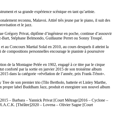
trument et sa grande expérience scénique en tant qu’artiste.
onalement reconnu, Malavoi. Attiré très jeune par le piano, il suit des
ovisation et le jazz.
is que Grégory Privat, diplôme d’ingénieur en poche, continue d’assouvir
warz-Bart, Stéphane Belmondo, Guillaume Perret ou Sonny Troupé.
et au Concours Martial Solal en 2010, au cours desquels il atteint la
i de compositions personnelles encourage le pianiste à poursuivre
tion de la Montagne Pelée en 1902, engagé à ce titre par le cirque
tut conforté par la sortie en janvier 2015 de son troisième album
015 dans la catégorie «révélation de l’année, prix Frank-Ténot».
Tree de son premier trio (Tilo Bertholo, batterie et Linley Marthe,
 son propre label Buddham Jazz, produit et enregistre son nouvel album
éma :2015 – Barbara – Yannick Privat [Court Métrage]2016 – Cyclone –
A.C.K. [Théâtre]2020 – Lovena – Olivier Sagne [Court