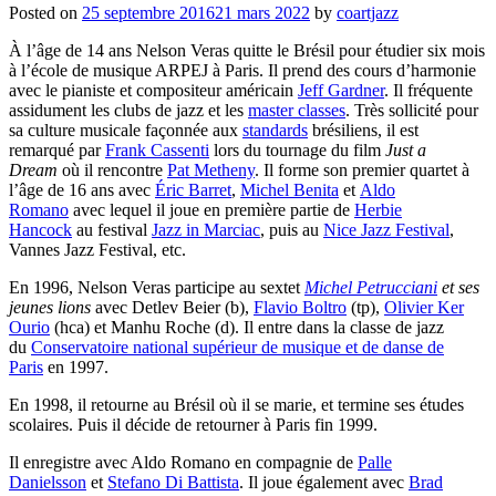
Posted on
25 septembre 2016
21 mars 2022
by
coartjazz
À l’âge de 14 ans Nelson Veras quitte le Brésil pour étudier six mois
à l’école de musique ARPEJ à Paris. Il prend des cours d’harmonie
avec le pianiste et compositeur américain
Jeff Gardner
. Il fréquente
assidument les clubs de jazz et les
master classes
. Très sollicité pour
sa culture musicale façonnée aux
standards
brésiliens, il est
remarqué par
Frank Cassenti
lors du tournage du film
Just a
Dream
où il rencontre
Pat Metheny
. Il forme son premier quartet à
l’âge de 16 ans avec
Éric Barret
,
Michel Benita
et
Aldo
Romano
avec lequel il joue en première partie de
Herbie
Hancock
au festival
Jazz in Marciac
, puis au
Nice Jazz Festival
,
Vannes Jazz Festival, etc.
En 1996, Nelson Veras participe au sextet
Michel Petrucciani
et ses
jeunes lions
avec Detlev Beier (b),
Flavio Boltro
(tp),
Olivier Ker
Ourio
(hca) et Manhu Roche (d). Il entre dans la classe de jazz
du
Conservatoire national supérieur de musique et de danse de
Paris
en 1997.
En 1998, il retourne au Brésil où il se marie, et termine ses études
scolaires. Puis il décide de retourner à Paris fin 1999.
Il enregistre avec Aldo Romano en compagnie de
Palle
Danielsson
et
Stefano Di Battista
. Il joue également avec
Brad