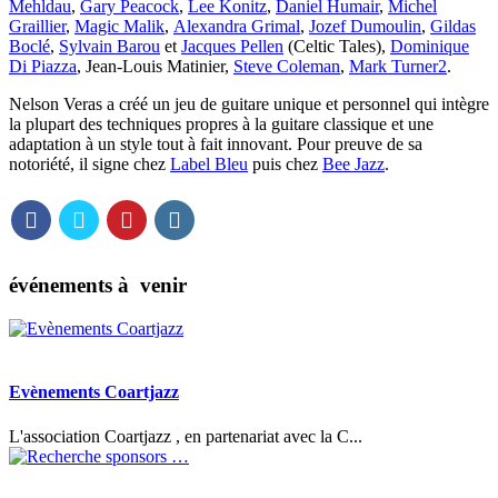
Mehldau
,
Gary Peacock
,
Lee Konitz
,
Daniel Humair
,
Michel
Graillier
,
Magic Malik
,
Alexandra Grimal
,
Jozef Dumoulin
,
Gildas
Boclé
,
Sylvain Barou
et
Jacques Pellen
(Celtic Tales),
Dominique
Di Piazza
, Jean-Louis Matinier,
Steve Coleman
,
Mark Turner
2
.
Nelson Veras a créé un jeu de guitare unique et personnel qui intègre
la plupart des techniques propres à la guitare classique et une
adaptation à un style tout à fait innovant. Pour preuve de sa
notoriété, il signe chez
Label Bleu
puis chez
Bee Jazz
.
événements à venir
Evènements Coartjazz
L'association Coartjazz , en partenariat avec la C...