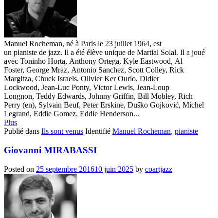
Manuel Rocheman, né à Paris le 23 juillet 1964, est
un pianiste de jazz. Il a été élève unique de Martial Solal. Il a joué
avec Toninho Horta, Anthony Ortega, Kyle Eastwood, Al
Foster, George Mraz, Antonio Sanchez, Scott Colley, Rick
Margitza, Chuck Israels, Olivier Ker Ourio, Didier
Lockwood, Jean-Luc Ponty, Victor Lewis, Jean-Loup
Longnon, Teddy Edwards, Johnny Griffin, Bill Mobley, Rich
Perry (en), Sylvain Beuf, Peter Erskine, Duško Gojković, Michel
Legrand, Eddie Gomez, Eddie Henderson...
Plus
Publié dans
Ils sont venus
Identifié
Manuel Rocheman
,
pianiste
Giovanni MIRABASSI
Posted on
25 septembre 2016
10 juin 2025
by
coartjazz