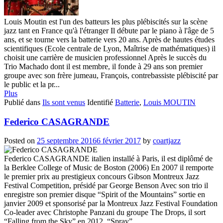
Louis Moutin est l'un des batteurs les plus plébiscités sur la scène
jazz tant en France qu'à l'étranger Il débute par le piano à l'âge de 5
ans, et se tourne vers la batterie vers 20 ans. Après de hautes études
scientifiques (Ecole centrale de Lyon, Maîtrise de mathématiques) il
choisit une carrière de musicien professionnel Après le succès du
Trio Machado dont il est membre, il fonde à 29 ans son premier
groupe avec son frère jumeau, François, contrebassiste plébiscité par
le public et la pr...
Plus
Publié dans
Ils sont venus
Identifié
Batterie
,
Louis MOUTIN
Federico CASAGRANDE
Posted on
25 septembre 2016
6 février 2017
by
coartjazz
Federico CASAGRANDE italien installé à Paris, il est diplômé de
la Berklee College of Music de Boston (2006) En 2007 il remporte
le premier prix au prestigieux concours Gibson Montreux Jazz
Festival Competition, présidé par George Benson Avec son trio il
enregistre son premier disque “Spirit of the Mountains” sortie en
janvier 2009 et sponsorisé par la Montreux Jazz Festival Foundation
Co-leader avec Christophe Panzani du groupe The Drops, il sort
“Falling from the Sky” en 2012, “Spray”...