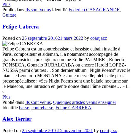
Plus
Publié dans
Ils sont venus
Identifié
Federico CASAGRANDE
,
Guitare
Felipe Cabrera
Posted on
25 septembre 2016
21 mars 2022
by
coartjazz
Felipe Cabrera est un contrebassiste et bassiste cubain installé à
Paris, compositeur et sideman, il a notamment accompagné de
grands musiciens prestigieux comme Eddie PALMIERI, Roberto
FONSECA, Gonzalo RUBALCABA ou encore Harold LOPEZ-
NUSSA parmi d’autres ... Son dernier album "Night Poems" avec le
pianiste Leonardo MONTANA est une merveille, plébiscité par la
presse spécialisée : «Ses Night Poems sont une balade nocturne sur
le Malecon, une intrusion en pente douce dans l’âme cubaine… » Il
s...
Plus
Publié dans
Ils sont venus
,
Quelques artistes venus enseigner
Identifié
basse
,
contrebasse
,
Felipe CABRERA
Alex Terrier
Posted on
25 septembre 2016
15 novembre 2021
by
coartjazz