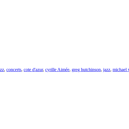
azz
,
concerts
,
cote d'azur
,
cyrille Aimée
,
greg hutchinson
,
jazz
,
michael 