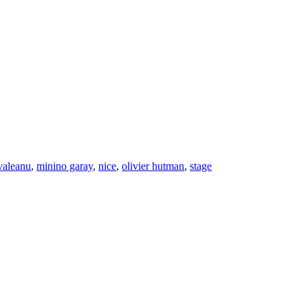
valeanu
,
minino garay
,
nice
,
olivier hutman
,
stage