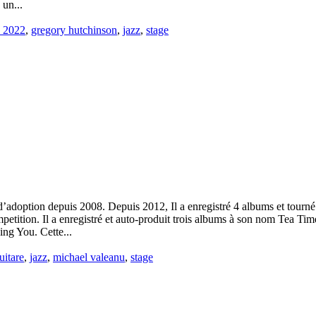
 un...
é 2022
,
gregory hutchinson
,
jazz
,
stage
 d’adoption depuis 2008. Depuis 2012, Il a enregistré 4 albums et tourné
etition. Il a enregistré et auto-produit trois albums à son nom Tea Ti
ng You. Cette...
uitare
,
jazz
,
michael valeanu
,
stage