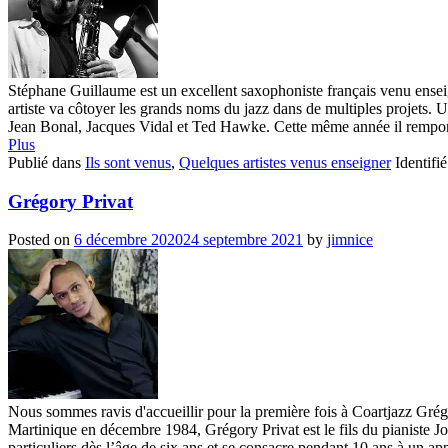
Stéphane Guillaume est un excellent saxophoniste français venu enseig
artiste va côtoyer les grands noms du jazz dans de multiples projets. 
Jean Bonal, Jacques Vidal et Ted Hawke. Cette même année il remport
Plus
Publié dans
Ils sont venus
,
Quelques artistes venus enseigner
Identifi
Grégory Privat
Posted on
6 décembre 2020
24 septembre 2021
by
jimnice
Nous sommes ravis d'accueillir pour la première fois à Coartjazz Grégo
Martinique en décembre 1984, Grégory Privat est le fils du pianiste Jos
particuliers dès l’âge de six ans et se consacre pendant 10 ans à un app