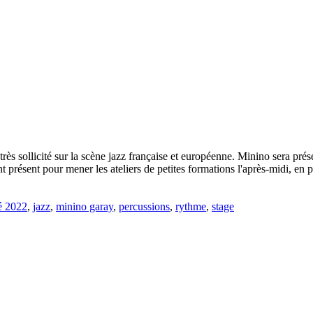
t très sollicité sur la scène jazz française et européenne. Minino sera 
 présent pour mener les ateliers de petites formations l'après-midi, en 
é 2022
,
jazz
,
minino garay
,
percussions
,
rythme
,
stage