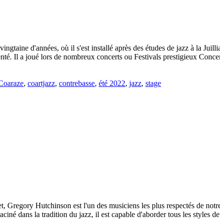
vingtaine d'années, où il s'est installé après des études de jazz à la Ju
nté. Il a joué lors de nombreux concerts ou Festivals prestigieux Concert
Coaraze
,
coartjazz
,
contrebasse
,
été 2022
,
jazz
,
stage
t, Gregory Hutchinson est l'un des musiciens les plus respectés de notre
aciné dans la tradition du jazz, il est capable d'aborder tous les style