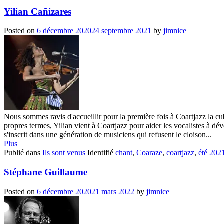
Yilian Cañizares
Posted on
6 décembre 2020
24 septembre 2021
by
jimnice
Nous sommes ravis d'accueillir pour la première fois à Coartjazz la cub
propres termes, Yilian vient à Coartjazz pour aider les vocalistes à dév
s'inscrit dans une génération de musiciens qui refusent le cloison...
Plus
Publié dans
Ils sont venus
Identifié
chant
,
Coaraze
,
coartjazz
,
été 202
Stéphane Guillaume
Posted on
6 décembre 2020
21 mars 2022
by
jimnice