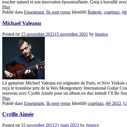
toucher naturel et son innovation époustouflante. Greg a travaillé avec
Plus
Publié dans
Enseignant
,
Ils sont venus
Identifié
Batterie
,
coartjazz
,
ét
Michael Valeanu
Posted on
15 novembre 2021
15 novembre 2021
by
jimnice
Le guitariste Michael Valeanu est originaire de Paris, et New Yorkais
reçu le troisième prix de la Wes Montgomery International Guitar Comp
nouveau avec Cyrille Aimée pour un album en duo intitulé I’ll Be Seei
Plus
Publié dans
Enseignant
,
Ils sont venus
Identifié
coartjazz
,
été 2022
,
G
Cyrille Aimée
Posted on
15 novembre 2021
21 mars 2022
by
jimnice