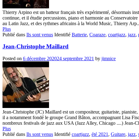
Thierry Arpino est un batteur français très expérimenté, désormais insta
continue, et il étudie percussions, piano et harmonie au Conservatoi
au Latin Jazz, et des rythmes africains à la World Music, Thierry Arp..
Plus
Publié dans
Ils sont venus
Identifié
Batterie
,
Coaraze
,
coartjazz
,
jazz
,
Jean-Christophe Maillard
Posted on
6 décembre 2020
24 septembre 2021
by
jimnice
Jean-Christophe (JC) Maillard est un compositeur, guitariste, pianiste
il a notamment fondé le groupe Grand Bâton, accompagnant Lisa Fische
nombreux festivals de jazz aux USA (Jazz Alley, Chicago ....) Jean-Chr
Plus
Publié dans
Ils sont venus
Identifié
coartjazz
,
été 2021
,
Guitare
,
jazz
,