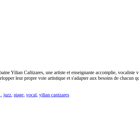
aine Yilian Cañizares, une artiste et enseignante accomplie, vocaliste vi
elopper leur propre voie artistique et s'adapter aux besoins de chacun que
1
,
jazz
,
stage
,
vocal
,
yilian canizares