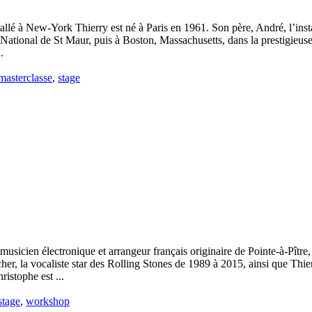
llé à New-York Thierry est né à Paris en 1961. Son père, André, l’install
re National de St Maur, puis à Boston, Massachusetts, dans la prestigi
.
masterclasse
,
stage
, musicien électronique et arrangeur français originaire de Pointe-à-Pî
r, la vocaliste star des Rolling Stones de 1989 à 2015, ainsi que Thie
istophe est ...
stage
,
workshop