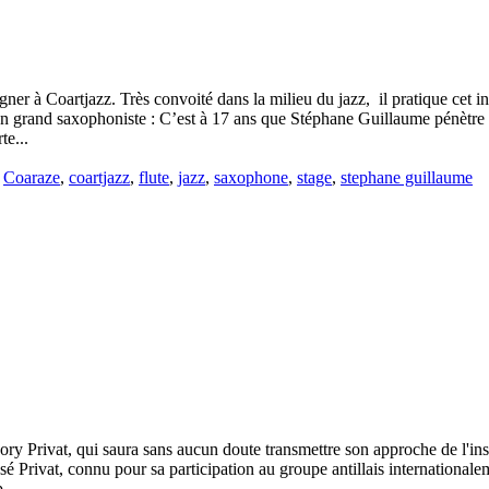
ner à Coartjazz. Très convoité dans la milieu du jazz, il pratique cet i
Un grand saxophoniste : C’est à 17 ans que Stéphane Guillaume pénètre d
e...
é
Coaraze
,
coartjazz
,
flute
,
jazz
,
saxophone
,
stage
,
stephane guillaume
ry Privat, qui saura sans aucun doute transmettre son approche de l'ins
é Privat, connu pour sa participation au groupe antillais internationalem
...