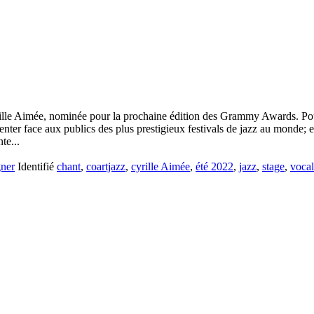
yrille Aimée, nominée pour la prochaine édition des Grammy Awards. Pou
nter face aux publics des plus prestigieux festivals de jazz au monde; e
te...
gner
Identifié
chant
,
coartjazz
,
cyrille Aimée
,
été 2022
,
jazz
,
stage
,
vocal