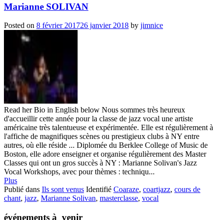
Marianne SOLIVAN
Posted on
8 février 2017
26 janvier 2018
by
jimnice
Read her Bio in English below Nous sommes très heureux
d'accueillir cette année pour la classe de jazz vocal une artiste
américaine très talentueuse et expérimentée. Elle est régulièrement à
l'affiche de magnifiques scènes ou prestigieux clubs à NY entre
autres, où elle réside ... Diplomée du Berklee College of Music de
Boston, elle adore enseigner et organise régulièrement des Master
Classes qui ont un gros succès à NY : Marianne Solivan's Jazz
Vocal Workshops, avec pour thèmes : techniqu...
Plus
Publié dans
Ils sont venus
Identifié
Coaraze
,
coartjazz
,
cours de
chant
,
jazz
,
Marianne Solivan
,
masterclasse
,
vocal
événements à venir