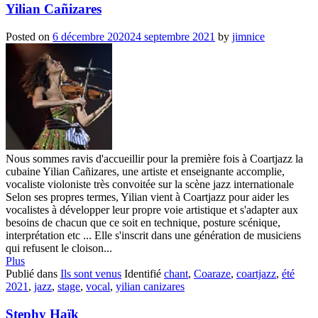
Yilian Cañizares
Posted on
6 décembre 2020
24 septembre 2021
by
jimnice
Nous sommes ravis d'accueillir pour la première fois à Coartjazz la
cubaine Yilian Cañizares, une artiste et enseignante accomplie,
vocaliste violoniste très convoitée sur la scène jazz internationale
Selon ses propres termes, Yilian vient à Coartjazz pour aider les
vocalistes à développer leur propre voie artistique et s'adapter aux
besoins de chacun que ce soit en technique, posture scénique,
interprétation etc ... Elle s'inscrit dans une génération de musiciens
qui refusent le cloison...
Plus
Publié dans
Ils sont venus
Identifié
chant
,
Coaraze
,
coartjazz
,
été
2021
,
jazz
,
stage
,
vocal
,
yilian canizares
Stephy Haïk