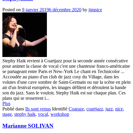
Posted on
9 janvier 2019
6 décembre 2020
by
jimnice
Stephy Haik revient à Coartjazz pour la seconde année consécutive
pour animer la classe de vocal c'est une chanteuse franco-américaine
se partageant entre Paris et New-York Le chant en Technicolor ...
Accoudée au piano d'un club de jazz cosy du Village, dans les
volutes d'une cave sombre de Saint-Germain ou sur la scène en plein
air d'un festival européen, les images défilent et déroulent la bande
son du jazz. Sans le vouloir, Stephy Haik est sur chaque plan. Ces
plans qui se resserrent i...
Plus
Publié dans
Ils sont venus
Identifié
Coaraze
,
coartjazz
,
jazz
,
nice
,
stage
,
stephy haik
,
vocal
,
workshop
Marianne SOLIVAN