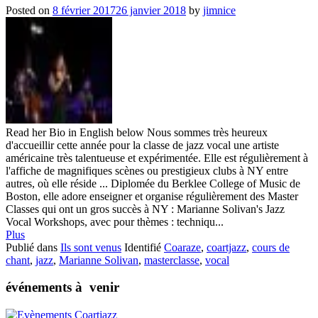
Posted on
8 février 2017
26 janvier 2018
by
jimnice
Read her Bio in English below Nous sommes très heureux
d'accueillir cette année pour la classe de jazz vocal une artiste
américaine très talentueuse et expérimentée. Elle est régulièrement à
l'affiche de magnifiques scènes ou prestigieux clubs à NY entre
autres, où elle réside ... Diplomée du Berklee College of Music de
Boston, elle adore enseigner et organise régulièrement des Master
Classes qui ont un gros succès à NY : Marianne Solivan's Jazz
Vocal Workshops, avec pour thèmes : techniqu...
Plus
Publié dans
Ils sont venus
Identifié
Coaraze
,
coartjazz
,
cours de
chant
,
jazz
,
Marianne Solivan
,
masterclasse
,
vocal
événements à venir