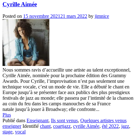
Cyrille Aimée
Posted on
15 novembre 2021
21 mars 2022
by
jimnice
Nous sommes ravis d’accueillir une artiste au talent exceptionnel,
Cyrille Aimée, nominée pour la prochaine édition des Grammy
Awards. Pour Cyrille, l’improvisation n’est pas seulement une
technique vocale, c’est un mode de vie. Elle a débuté le chant en
Europe jusqu’à se présenter face aux publics des plus prestigieux
festivals de jazz au monde; elle passera par l’intimité de la chanson
au coin du feu dans les camps manouches de sa France
natale jusqu’à jouer à Broadway; elle confronte...
Plus
Publié dans
Enseignant
,
Ils sont venus
,
Quelques artistes venus
enseigner
Identifié
chant
,
coartjazz
,
cyrille Aimée
,
été 2022
,
jazz
,
stage
,
vocal