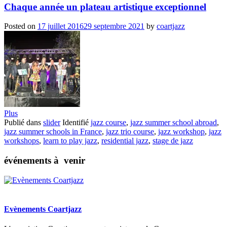
Chaque année un plateau artistique exceptionnel
Posted on
17 juillet 2016
29 septembre 2021
by
coartjazz
Plus
Publié dans
slider
Identifié
jazz course
,
jazz summer school abroad
,
jazz summer schools in France
,
jazz trio course
,
jazz workshop
,
jazz
workshops
,
learn to play jazz
,
residential jazz
,
stage de jazz
événements à venir
Evènements Coartjazz