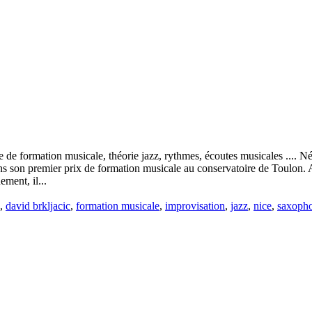
se de formation musicale, théorie jazz, rythmes, écoutes musicales ....
ans son premier prix de formation musicale au conservatoire de Toulon. A 
ment, il...
,
david brkljacic
,
formation musicale
,
improvisation
,
jazz
,
nice
,
saxoph