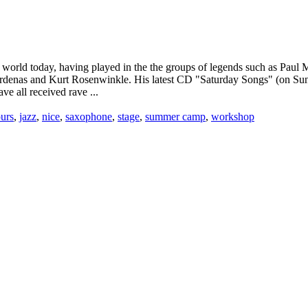
 world today, having played in the the groups of legends such as Paul M
ardenas and Kurt Rosenwinkle. His latest CD "Saturday Songs" (on Sun
e all received rave ...
urs
,
jazz
,
nice
,
saxophone
,
stage
,
summer camp
,
workshop