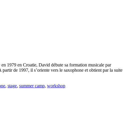
 Né en 1979 en Croatie, David débute sa formation musicale par
partir de 1997, il s’oriente vers le saxophone et obtient par la suite
one
,
stage
,
summer camp
,
workshop