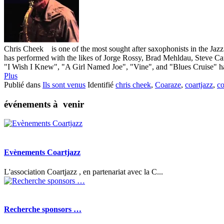
Chris Cheek is one of the most sought after saxophonists in the Jazz
has performed with the likes of Jorge Rossy, Brad Mehldau, Steve C
"I Wish I Knew", "A Girl Named Joe", "Vine", and "Blues Cruise" hav
Plus
Publié dans
Ils sont venus
Identifié
chris cheek
,
Coaraze
,
coartjazz
,
co
événements à venir
Evènements Coartjazz
L'association Coartjazz , en partenariat avec la C...
Recherche sponsors …