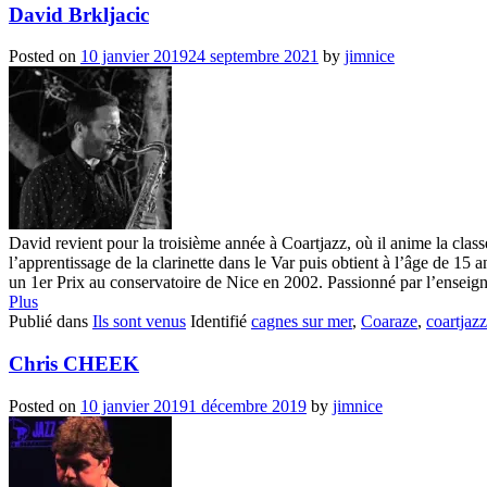
David Brkljacic
Posted on
10 janvier 2019
24 septembre 2021
by
jimnice
David revient pour la troisième année à Coartjazz, où il anime la clas
l’apprentissage de la clarinette dans le Var puis obtient à l’âge de 15 
un 1er Prix au conservatoire de Nice en 2002. Passionné par l’enseigne
Plus
Publié dans
Ils sont venus
Identifié
cagnes sur mer
,
Coaraze
,
coartjazz
Chris CHEEK
Posted on
10 janvier 2019
1 décembre 2019
by
jimnice