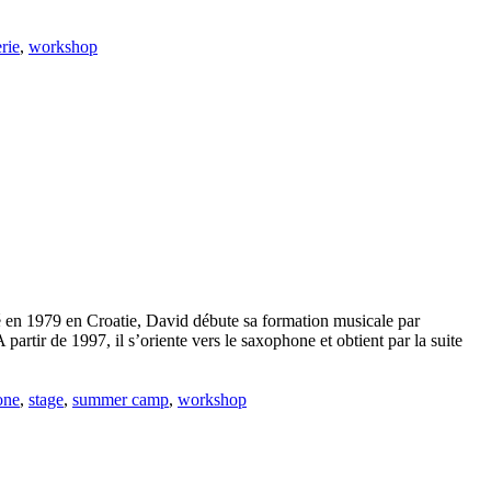
rie
,
workshop
 Né en 1979 en Croatie, David débute sa formation musicale par
partir de 1997, il s’oriente vers le saxophone et obtient par la suite
one
,
stage
,
summer camp
,
workshop