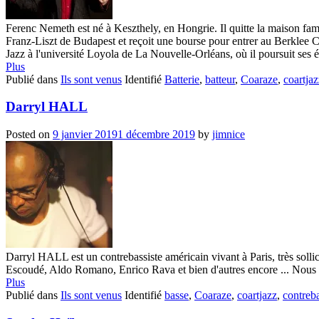
Ferenc Nemeth est né à Keszthely, en Hongrie. Il quitte la maison famil
Franz-Liszt de Budapest et reçoit une bourse pour entrer au Berklee 
Jazz à l'université Loyola de La Nouvelle-Orléans, où il poursuit ses é
Plus
Publié dans
Ils sont venus
Identifié
Batterie
,
batteur
,
Coaraze
,
coartjaz
Darryl HALL
Posted on
9 janvier 2019
1 décembre 2019
by
jimnice
Darryl HALL est un contrebassiste américain vivant à Paris, très sollici
Escoudé, Aldo Romano, Enrico Rava et bien d'autres encore ... Nous so
Plus
Publié dans
Ils sont venus
Identifié
basse
,
Coaraze
,
coartjazz
,
contreb