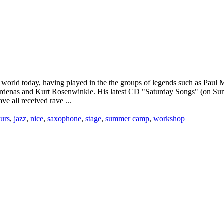
 world today, having played in the the groups of legends such as Paul M
ardenas and Kurt Rosenwinkle. His latest CD "Saturday Songs" (on Sun
e all received rave ...
urs
,
jazz
,
nice
,
saxophone
,
stage
,
summer camp
,
workshop