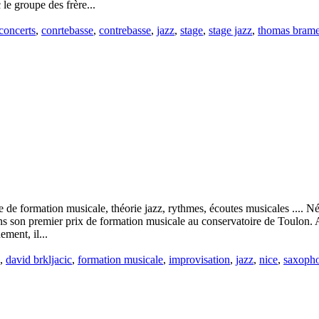
le groupe des frère...
concerts
,
conrtebasse
,
contrebasse
,
jazz
,
stage
,
stage jazz
,
thomas brame
se de formation musicale, théorie jazz, rythmes, écoutes musicales ....
ans son premier prix de formation musicale au conservatoire de Toulon. A 
ment, il...
,
david brkljacic
,
formation musicale
,
improvisation
,
jazz
,
nice
,
saxoph