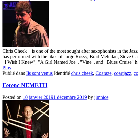
Chris Cheek is one of the most sought after saxophonists in the Jazz
has performed with the likes of Jorge Rossy, Brad Mehldau, Steve C
"I Wish I Knew", "A Girl Named Joe", "Vine", and "Blues Cruise" hav
Plus
Publié dans
Ils sont venus
Identifié
chris cheek
,
Coaraze
,
coartjazz
,
co
Ferenc NEMETH
Posted on
10 janvier 2019
1 décembre 2019
by
jimnice