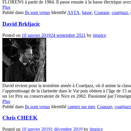
FLORENS à partir de 1984. Il passe ensuite à la basse électrique avec 
Plus
Publié dans
Ils sont venus
Identifié
ASTA
,
basse
,
Coaraze
,
coartjazz
,
David Brkljacic
Posted on
10 janvier 2019
24 septembre 2021
by
jimnice
David revient pour la troisième année à Coartjazz, où il anime la clas
l’apprentissage de la clarinette dans le Var puis obtient à l’âge de 15 
un 1er Prix au conservatoire de Nice en 2002. Passionné par l’enseigne
Plus
Publié dans
Ils sont venus
Identifié
cagnes sur mer
,
Coaraze
,
coartjazz
Chris CHEEK
Posted on
10 janvier 2019
1 décembre 2019
by
jimnice