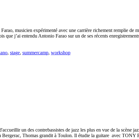
o Farao, musicien expérimenté avec une carrière richement remplie de mu
ois que j’ai entendu Antonio Farao sur un de ses récents enregistrements. 
iano
,
stage
,
summercamp
,
workshop
ccueillir un des contrebassistes de jazz les plus en vue de la scène jazz
65 à Bergerac, Thomas grandit à Toulon. Il étudie la guitare avec T