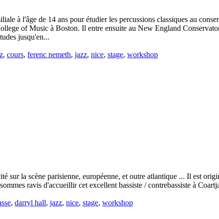
iale à l'âge de 14 ans pour étudier les percussions classiques au conser
College of Music à Boston. Il entre ensuite au New England Conservato
tudes jusqu'en...
z
,
cours
,
ferenc nemeth
,
jazz
,
nice
,
stage
,
workshop
té sur la scène parisienne, européenne, et outre atlantique ... Il est ori
mmes ravis d'accueillir cet excellent bassiste / contrebassiste à Coart
asse
,
darryl hall
,
jazz
,
nice
,
stage
,
workshop