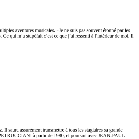
ltiples aventures musicales. «Je ne suis pas souvent étonné par les
Ce qui m’a stupéfait c’est ce que j’ai ressenti à l’intérieur de moi. Il
. Il saura assurément transmettre à tous les stagiaires sa grande
ONY PETRUCCIANI à partir de 1980, et poursuit avec JEAN-PAUL