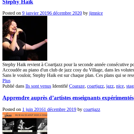
Stephy Haïk
Posted on
9 janvier 2019
6 décembre 2020
by
jimnice
Stephy Haik revient à Coartjazz pour la seconde année consécutive pou
Accoudée au piano d'un club de jazz cosy du Village, dans les volutes 
Sans le vouloir, Stephy Haik est sur chaque plan. Ces plans qui se resse
Plus
Publié dans
Ils sont venus
Identifié
Coaraze
,
coartjazz
,
jazz
,
nice
,
stag
Apprendre auprès d’artistes enseignants expérimentés
Posted on
1 juin 2016
1 décembre 2019
by
coartjazz