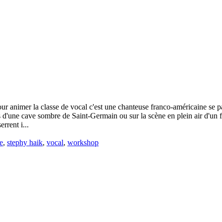
r animer la classe de vocal c'est une chanteuse franco-américaine se p
d'une cave sombre de Saint-Germain ou sur la scène en plein air d'un fe
rrent i...
e
,
stephy haik
,
vocal
,
workshop