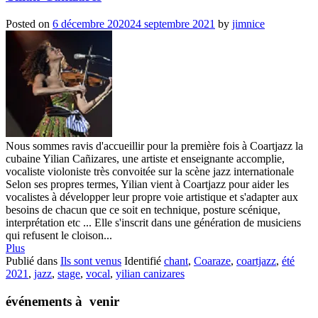
Posted on
6 décembre 2020
24 septembre 2021
by
jimnice
Nous sommes ravis d'accueillir pour la première fois à Coartjazz la
cubaine Yilian Cañizares, une artiste et enseignante accomplie,
vocaliste violoniste très convoitée sur la scène jazz internationale
Selon ses propres termes, Yilian vient à Coartjazz pour aider les
vocalistes à développer leur propre voie artistique et s'adapter aux
besoins de chacun que ce soit en technique, posture scénique,
interprétation etc ... Elle s'inscrit dans une génération de musiciens
qui refusent le cloison...
Plus
Publié dans
Ils sont venus
Identifié
chant
,
Coaraze
,
coartjazz
,
été
2021
,
jazz
,
stage
,
vocal
,
yilian canizares
événements à venir