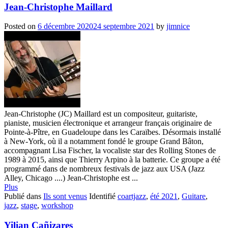
Jean-Christophe Maillard
Posted on
6 décembre 2020
24 septembre 2021
by
jimnice
Jean-Christophe (JC) Maillard est un compositeur, guitariste,
pianiste, musicien électronique et arrangeur français originaire de
Pointe-à-Pître, en Guadeloupe dans les Caraïbes. Désormais installé
à New-York, où il a notamment fondé le groupe Grand Bâton,
accompagnant Lisa Fischer, la vocaliste star des Rolling Stones de
1989 à 2015, ainsi que Thierry Arpino à la batterie. Ce groupe a été
programmé dans de nombreux festivals de jazz aux USA (Jazz
Alley, Chicago ....) Jean-Christophe est ...
Plus
Publié dans
Ils sont venus
Identifié
coartjazz
,
été 2021
,
Guitare
,
jazz
,
stage
,
workshop
Yilian Cañizares