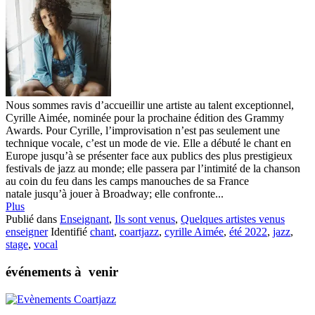
Nous sommes ravis d’accueillir une artiste au talent exceptionnel,
Cyrille Aimée, nominée pour la prochaine édition des Grammy
Awards. Pour Cyrille, l’improvisation n’est pas seulement une
technique vocale, c’est un mode de vie. Elle a débuté le chant en
Europe jusqu’à se présenter face aux publics des plus prestigieux
festivals de jazz au monde; elle passera par l’intimité de la chanson
au coin du feu dans les camps manouches de sa France
natale jusqu’à jouer à Broadway; elle confronte...
Plus
Publié dans
Enseignant
,
Ils sont venus
,
Quelques artistes venus
enseigner
Identifié
chant
,
coartjazz
,
cyrille Aimée
,
été 2022
,
jazz
,
stage
,
vocal
événements à venir