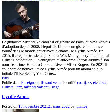
Le guitariste Michael Valeanu est originaire de Paris, et New Yorkais
d’adoption depuis 2008. Depuis 2012, Il a enregistré 4 albums et
tourné dans le monde entier avec la chanteuse Cyrille Aimée. En
2015. il a reçu le troisième prix de la Wes Montgomery International
Guitar Competition. Il a enregistré et auto-produit trois albums à son
nom Tea Time, Hard To Cook et Live at Mister Rogers. En 2021 il
collabore de nouveau avec Cyrille Aimée pour un album en duo
intitulé I’ll Be Seeing You. Cette...
Plus
Publié dans
Enseignant
,
Ils sont venus
Identifié
coartjazz
,
été 2022
,
Guitare
,
jazz
,
michael valeanu
,
stage
Cyrille Aimée
Posted on
15 novembre 2021
21 mars 2022
by
jimnice