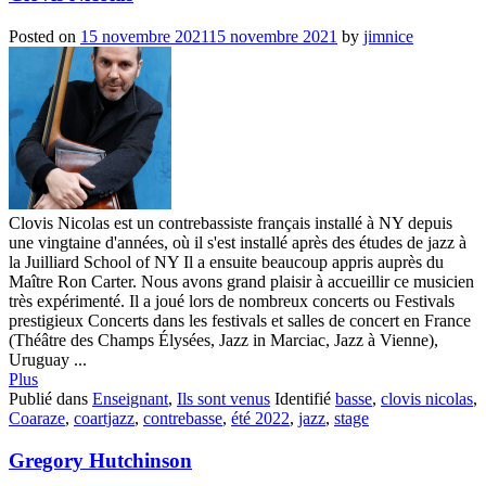
Posted on
15 novembre 2021
15 novembre 2021
by
jimnice
Clovis Nicolas est un contrebassiste français installé à NY depuis
une vingtaine d'années, où il s'est installé après des études de jazz à
la Juilliard School of NY Il a ensuite beaucoup appris auprès du
Maître Ron Carter. Nous avons grand plaisir à accueillir ce musicien
très expérimenté. Il a joué lors de nombreux concerts ou Festivals
prestigieux Concerts dans les festivals et salles de concert en France
(Théâtre des Champs Élysées, Jazz in Marciac, Jazz à Vienne),
Uruguay ...
Plus
Publié dans
Enseignant
,
Ils sont venus
Identifié
basse
,
clovis nicolas
,
Coaraze
,
coartjazz
,
contrebasse
,
été 2022
,
jazz
,
stage
Gregory Hutchinson