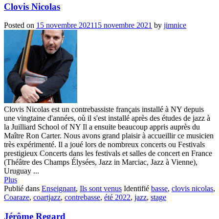
Clovis Nicolas
Posted on
15 novembre 2021
15 novembre 2021
by
jimnice
Clovis Nicolas est un contrebassiste français installé à NY depuis
une vingtaine d'années, où il s'est installé après des études de jazz à
la Juilliard School of NY Il a ensuite beaucoup appris auprès du
Maître Ron Carter. Nous avons grand plaisir à accueillir ce musicien
très expérimenté. Il a joué lors de nombreux concerts ou Festivals
prestigieux Concerts dans les festivals et salles de concert en France
(Théâtre des Champs Élysées, Jazz in Marciac, Jazz à Vienne),
Uruguay ...
Plus
Publié dans
Enseignant
,
Ils sont venus
Identifié
basse
,
clovis nicolas
,
Coaraze
,
coartjazz
,
contrebasse
,
été 2022
,
jazz
,
stage
Jérôme Regard