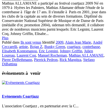
Mathias ALLAMANE a participé au festival coartjazz 2009 Né en
1979 à Hyères les Palmiers, Mathias Allamane débute l'étude de la
contrebasse à l'âge de 17 ans. Il s'installe à Paris en 2001, joue dans
les clubs de la capitale au sein de diverses formations. Diplômé du
Conservatoire National Supérieur de Musique et de Danse de Paris
(médaille d'or, promotion 2004), sideman très demandé, il collabore
avec de nombreux musiciens parmi lesquels: Eric Legnini, Laurent
Coq, Johnny Griffin, Elisabe...
Plus
Publié dans
Ils sont venus
Identifié
2009
,
Alain Jean Marie
,
André
Ceccarelli
,
artiste
,
Bojan Z
,
Bunky Green
,
coartjazz
,
contrebasse
,
Elisabeth Kontomanou
,
Eric Legnini
,
Johnny Griffin
,
Julien
Loureau
,
Laurent Coq
,
Manuel Rocheman
,
Mathias ALLAMANE
,
Pierre DeBethmann
,
Pierrick Pedron
,
Rick Margitza
,
Stefano
DiBattista
événements à venir
Evènements Coartjazz
L'association Coartjazz , en partenariat avec la C...