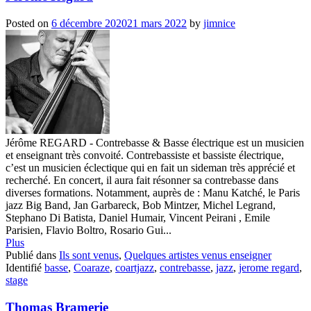
Posted on
6 décembre 2020
21 mars 2022
by
jimnice
Jérôme REGARD - Contrebasse & Basse électrique est un musicien
et enseignant très convoité. Contrebassiste et bassiste électrique,
c’est un musicien éclectique qui en fait un sideman très apprécié et
recherché. En concert, il aura fait résonner sa contrebasse dans
diverses formations. Notamment, auprès de : Manu Katché, le Paris
jazz Big Band, Jan Garbareck, Bob Mintzer, Michel Legrand,
Stephano Di Batista, Daniel Humair, Vincent Peirani , Emile
Parisien, Flavio Boltro, Rosario Gui...
Plus
Publié dans
Ils sont venus
,
Quelques artistes venus enseigner
Identifié
basse
,
Coaraze
,
coartjazz
,
contrebasse
,
jazz
,
jerome regard
,
stage
Thomas Bramerie