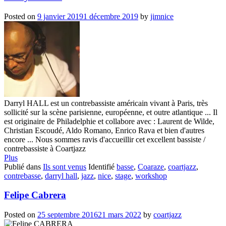
Posted on
9 janvier 2019
1 décembre 2019
by
jimnice
Darryl HALL est un contrebassiste américain vivant à Paris, très
sollicité sur la scène parisienne, européenne, et outre atlantique ... Il
est originaire de Philadelphie et collabore avec : Laurent de Wilde,
Christian Escoudé, Aldo Romano, Enrico Rava et bien d'autres
encore ... Nous sommes ravis d'accueillir cet excellent bassiste /
contrebassiste à Coartjazz
Plus
Publié dans
Ils sont venus
Identifié
basse
,
Coaraze
,
coartjazz
,
contrebasse
,
darryl hall
,
jazz
,
nice
,
stage
,
workshop
Felipe Cabrera
Posted on
25 septembre 2016
21 mars 2022
by
coartjazz