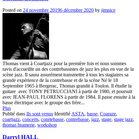
Posted on
24 novembre 2019
6 décembre 2020
by
jimnice
Thomas vient à Coartjazz pour la première fois et nous sommes
ravis d'accueillir un des contrebassistes de jazz les plus en vue de la
scène jazz. Il saura assurément transmettre à tous les stagiaires sa
grande expérience de la contrebasse et de la scène Né le 18
Septembre 1965 à Bergerac, Thomas grandit à Toulon. Il étudie la
guitare avec TONY PETRUCCIANI à partir de 1980, et poursuit
avec JEAN-PAUL FLORENS à partir de 1984. Il passe ensuite à la
basse électrique avec le groupe des frère...
Plus
Publié dans
Ils sont venus
Identifié
ASTA
,
basse
,
Coaraze
,
coartjazz
,
concerts
,
conrtebasse
,
contrebasse
,
jazz
,
stage
,
stage jazz
,
thomas bramerie
,
workshop
Darryl HALL