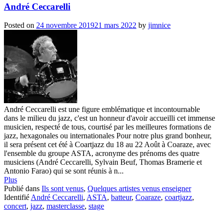
André Ceccarelli
Posted on
24 novembre 2019
21 mars 2022
by
jimnice
André Ceccarelli est une figure emblématique et incontournable
dans le milieu du jazz, c'est un honneur d'avoir accueilli cet immense
musicien, respecté de tous, courtisé par les meilleures formations de
jazz, hexagonales ou internationales Pour notre plus grand bonheur,
il sera présent cet été à Coartjazz du 18 au 22 Août à Coaraze, avec
l'ensemble du groupe ASTA, acronyme des prénoms des quatre
musiciens (André Ceccarelli, Sylvain Beuf, Thomas Bramerie et
Antonio Farao) qui se sont réunis à n...
Plus
Publié dans
Ils sont venus
,
Quelques artistes venus enseigner
Identifié
André Ceccarelli
,
ASTA
,
batteur
,
Coaraze
,
coartjazz
,
concert
,
jazz
,
masterclasse
,
stage