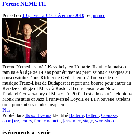
Ferenc NEMETH
Posted on
10 janvier 2019
1 décembre 2019
by
jimnice
Ferenc Nemeth est né à Keszthely, en Hongrie. Il quitte la maison
familiale à l'âge de 14 ans pour étudier les percussions classiques au
conservatoire János Richter de Győr. Il entre à l'université de
musique Franz-Liszt de Budapest et reçoit une bourse pour entrer au
Berklee College of Music à Boston. Il entre ensuite au New
England Conservatory of Music. En 2001 il est admis au Thelonious
Monk Institute of Jazz à l'université Loyola de La Nouvelle-Orléans,
où il poursuit ses études jusqu'en...
Plus
Publié dans
Ils sont venus
Identifié
Batterie
,
batteur
,
Coaraze
,
coartjazz
,
cours
,
ferenc nemeth
,
jazz
,
nice
,
stage
,
workshop
événements à venir