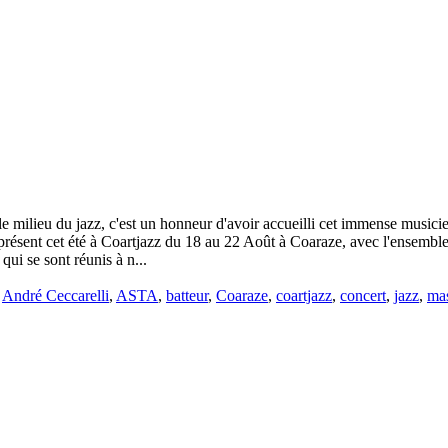
 milieu du jazz, c'est un honneur d'avoir accueilli cet immense musicien
ra présent cet été à Coartjazz du 18 au 22 Août à Coaraze, avec l'ense
ui se sont réunis à n...
é
André Ceccarelli
,
ASTA
,
batteur
,
Coaraze
,
coartjazz
,
concert
,
jazz
,
mas