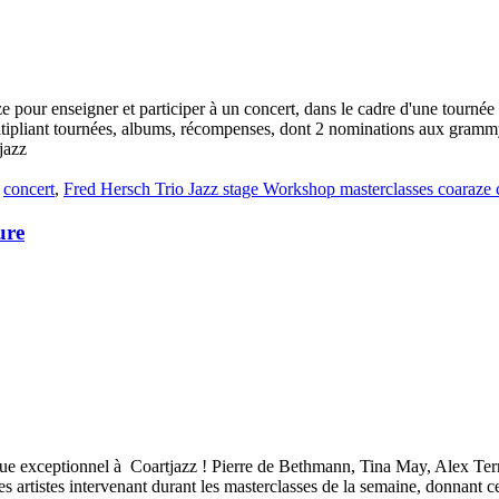
 pour enseigner et participer à un concert, dans le cadre d'une tourné
ltipliant tournées, albums, récompenses, dont 2 nominations aux grammy 
jazz
é
concert
,
Fred Hersch Trio Jazz stage Workshop masterclasses coaraze 
ure
stique exceptionnel à Coartjazz ! Pierre de Bethmann, Tina May, Alex T
s artistes intervenant durant les masterclasses de la semaine, donnant ce 