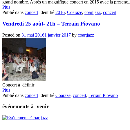
grand nombre. Après un magnifique concert en 2015 avec la présenc..
Plus
Publié dans
concert
Identifié
2016
,
Coaraze
,
coartjazz
,
concert
Vendredi 25 août- 21h – Terrain Piovano
Posted on
31 mai 2016
1 janvier 2017
by
coartjazz
Concert à définir
Plus
Publié dans
concert
Identifié
Coaraze
,
concert
,
Terrain Piovano
événements à venir