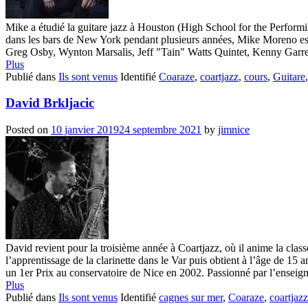
Mike a étudié la guitare jazz à Houston (High School for the Performi
dans les bars de New York pendant plusieurs années, Mike Moreno es
Greg Osby, Wynton Marsalis, Jeff "Tain" Watts Quintet, Kenny Garrett
Plus
Publié dans
Ils sont venus
Identifié
Coaraze
,
coartjazz
,
cours
,
Guitare
David Brkljacic
Posted on
10 janvier 2019
24 septembre 2021
by
jimnice
David revient pour la troisième année à Coartjazz, où il anime la clas
l’apprentissage de la clarinette dans le Var puis obtient à l’âge de 15 
un 1er Prix au conservatoire de Nice en 2002. Passionné par l’enseigne
Plus
Publié dans
Ils sont venus
Identifié
cagnes sur mer
,
Coaraze
,
coartjazz