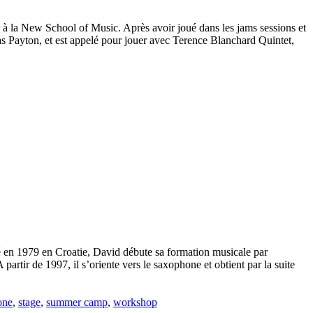
r à la New School of Music. Après avoir joué dans les jams sessions et
 Payton, et est appelé pour jouer avec Terence Blanchard Quintet,
 Né en 1979 en Croatie, David débute sa formation musicale par
partir de 1997, il s’oriente vers le saxophone et obtient par la suite
one
,
stage
,
summer camp
,
workshop