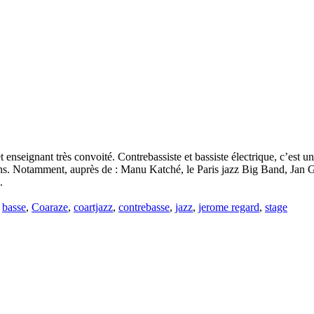
eignant très convoité. Contrebassiste et bassiste électrique, c’est un 
tions. Notamment, auprès de : Manu Katché, le Paris jazz Big Band, Jan
.
é
basse
,
Coaraze
,
coartjazz
,
contrebasse
,
jazz
,
jerome regard
,
stage