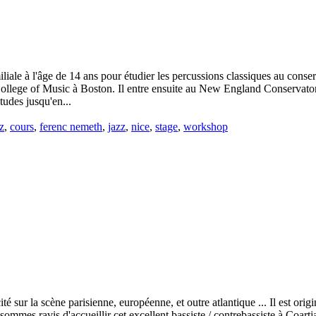
iale à l'âge de 14 ans pour étudier les percussions classiques au conser
College of Music à Boston. Il entre ensuite au New England Conservato
tudes jusqu'en...
z
,
cours
,
ferenc nemeth
,
jazz
,
nice
,
stage
,
workshop
té sur la scène parisienne, européenne, et outre atlantique ... Il est ori
mmes ravis d'accueillir cet excellent bassiste / contrebassiste à Coart