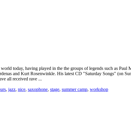
 world today, having played in the the groups of legends such as Paul M
ardenas and Kurt Rosenwinkle. His latest CD "Saturday Songs" (on Sun
e all received rave ...
urs
,
jazz
,
nice
,
saxophone
,
stage
,
summer camp
,
workshop