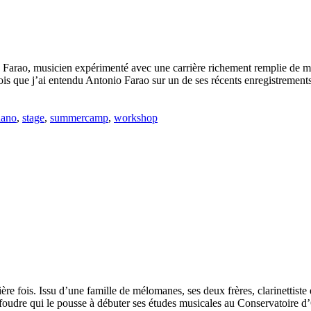
o Farao, musicien expérimenté avec une carrière richement remplie de mu
ois que j’ai entendu Antonio Farao sur un de ses récents enregistrements. 
iano
,
stage
,
summercamp
,
workshop
ère fois. Issu d’une famille de mélomanes, ses deux frères, clarinettiste 
udre qui le pousse à débuter ses études musicales au Conservatoire d