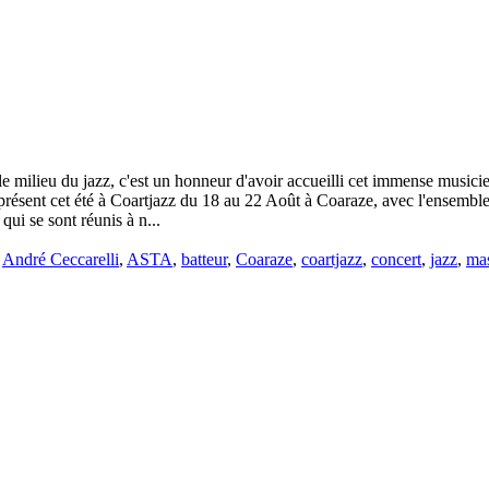
 milieu du jazz, c'est un honneur d'avoir accueilli cet immense musicien
ra présent cet été à Coartjazz du 18 au 22 Août à Coaraze, avec l'ense
ui se sont réunis à n...
é
André Ceccarelli
,
ASTA
,
batteur
,
Coaraze
,
coartjazz
,
concert
,
jazz
,
mas