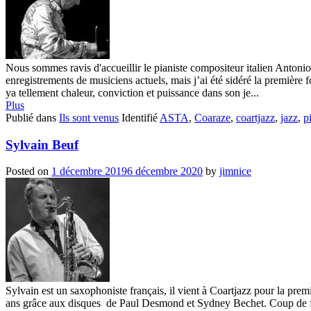
Nous sommes ravis d'accueillir le pianiste compositeur italien Antoni
enregistrements de musiciens actuels, mais j’ai été sidéré la première f
ya tellement chaleur, conviction et puissance dans son je...
Plus
Publié dans
Ils sont venus
Identifié
ASTA
,
Coaraze
,
coartjazz
,
jazz
,
p
Sylvain Beuf
Posted on
1 décembre 2019
6 décembre 2020
by
jimnice
Sylvain est un saxophoniste français, il vient à Coartjazz pour la premi
ans grâce aux disques de Paul Desmond et Sydney Bechet. Coup de fo