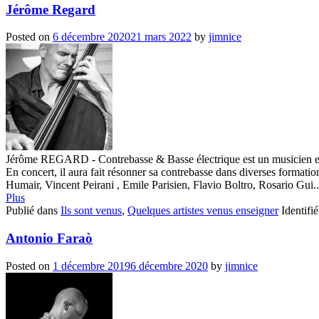
Jérôme Regard
Posted on
6 décembre 2020
21 mars 2022
by
jimnice
Jérôme REGARD - Contrebasse & Basse électrique est un musicien et ens
En concert, il aura fait résonner sa contrebasse dans diverses forma
Humair, Vincent Peirani , Emile Parisien, Flavio Boltro, Rosario Gui..
Plus
Publié dans
Ils sont venus
,
Quelques artistes venus enseigner
Identifi
Antonio Faraò
Posted on
1 décembre 2019
6 décembre 2020
by
jimnice