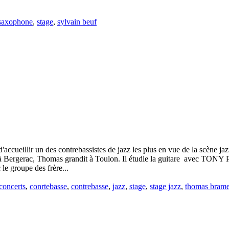
saxophone
,
stage
,
sylvain beuf
ccueillir un des contrebassistes de jazz les plus en vue de la scène jazz
65 à Bergerac, Thomas grandit à Toulon. Il étudie la guitare avec T
le groupe des frère...
concerts
,
conrtebasse
,
contrebasse
,
jazz
,
stage
,
stage jazz
,
thomas brame