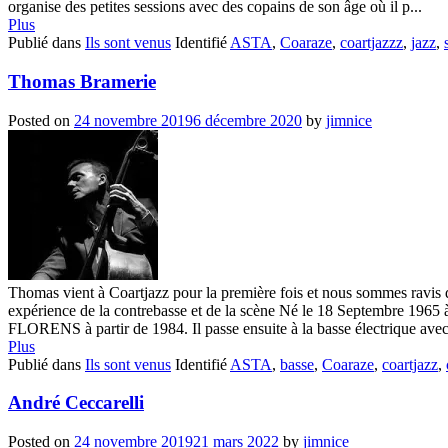
organise des petites sessions avec des copains de son âge où il p...
Plus
Publié dans
Ils sont venus
Identifié
ASTA
,
Coaraze
,
coartjazzz
,
jazz
,
Thomas Bramerie
Posted on
24 novembre 2019
6 décembre 2020
by
jimnice
Thomas vient à Coartjazz pour la première fois et nous sommes ravis d'a
expérience de la contrebasse et de la scène Né le 18 Septembre 19
FLORENS à partir de 1984. Il passe ensuite à la basse électrique avec 
Plus
Publié dans
Ils sont venus
Identifié
ASTA
,
basse
,
Coaraze
,
coartjazz
,
André Ceccarelli
Posted on
24 novembre 2019
21 mars 2022
by
jimnice