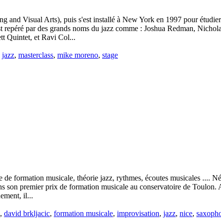
ng and Visual Arts), puis s'est installé à New York en 1997 pour étudie
t repéré par des grands noms du jazz comme : Joshua Redman, Nicholas
 Quintet, et Ravi Col...
,
jazz
,
masterclass
,
mike moreno
,
stage
se de formation musicale, théorie jazz, rythmes, écoutes musicales ....
ans son premier prix de formation musicale au conservatoire de Toulon. A 
ment, il...
,
david brkljacic
,
formation musicale
,
improvisation
,
jazz
,
nice
,
saxoph