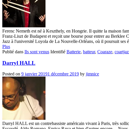
Ferenc Nemeth est né à Keszthely, en Hongrie. Il quitte la maison famil
Franz-Liszt de Budapest et reçoit une bourse pour entrer au Berklee 
Jazz à l'université Loyola de La Nouvelle-Orléans, où il poursuit ses é
Plus
Publié dans
Ils sont venus
Identifié
Batterie
,
batteur
,
Coaraze
,
coartjaz
Darryl HALL
Posted on
9 janvier 2019
1 décembre 2019
by
jimnice
Darryl HALL est un contrebassiste américain vivant à Paris, très sollici
Escoudé, Aldo Romano, Enrico Rava et bien d'autres encore ... Nous so