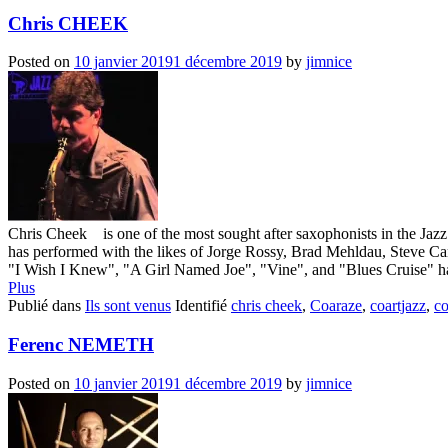
Chris CHEEK
Posted on
10 janvier 2019
1 décembre 2019
by
jimnice
Chris Cheek is one of the most sought after saxophonists in the Jazz
has performed with the likes of Jorge Rossy, Brad Mehldau, Steve C
"I Wish I Knew", "A Girl Named Joe", "Vine", and "Blues Cruise" hav
Plus
Publié dans
Ils sont venus
Identifié
chris cheek
,
Coaraze
,
coartjazz
,
co
Ferenc NEMETH
Posted on
10 janvier 2019
1 décembre 2019
by
jimnice