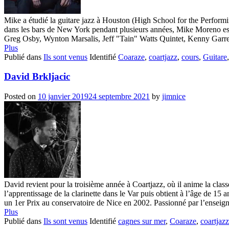
Mike a étudié la guitare jazz à Houston (High School for the Performi
dans les bars de New York pendant plusieurs années, Mike Moreno es
Greg Osby, Wynton Marsalis, Jeff "Tain" Watts Quintet, Kenny Garrett
Plus
Publié dans
Ils sont venus
Identifié
Coaraze
,
coartjazz
,
cours
,
Guitare
David Brkljacic
Posted on
10 janvier 2019
24 septembre 2021
by
jimnice
David revient pour la troisième année à Coartjazz, où il anime la clas
l’apprentissage de la clarinette dans le Var puis obtient à l’âge de 15 
un 1er Prix au conservatoire de Nice en 2002. Passionné par l’enseigne
Plus
Publié dans
Ils sont venus
Identifié
cagnes sur mer
,
Coaraze
,
coartjazz