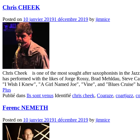
Chris CHEEK
Posted on
10 janvier 2019
1 décembre 2019
by
jimnice
Chris Cheek is one of the most sought after saxophonists in the Jazz
has performed with the likes of Jorge Rossy, Brad Mehldau, Steve C
"I Wish I Knew", "A Girl Named Joe", "Vine", and "Blues Cruise" hav
Plus
Publié dans
Ils sont venus
Identifié
chris cheek
,
Coaraze
,
coartjazz
,
co
Ferenc NEMETH
Posted on
10 janvier 2019
1 décembre 2019
by
jimnice