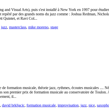
ng and Visual Arts), puis s'est installé à New York en 1997 pour étudie
t repéré par des grands noms du jazz comme : Joshua Redman, Nicholas
 Quintet, et Ravi Col...
,
jazz
,
masterclass
,
mike moreno
,
stage
se de formation musicale, théorie jazz, rythmes, écoutes musicales ....
ans son premier prix de formation musicale au conservatoire de Toulon. A 
ment, il...
,
david brkljacic
,
formation musicale
,
improvisation
,
jazz
,
nice
,
saxoph