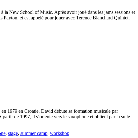
r à la New School of Music. Après avoir joué dans les jams sessions et
 Payton, et est appelé pour jouer avec Terence Blanchard Quintet,
 Né en 1979 en Croatie, David débute sa formation musicale par
partir de 1997, il s’oriente vers le saxophone et obtient par la suite
one
,
stage
,
summer camp
,
workshop