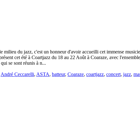
 milieu du jazz, c'est un honneur d'avoir accueilli cet immense musicien
ra présent cet été à Coartjazz du 18 au 22 Août à Coaraze, avec l'ense
ui se sont réunis à n...
é
André Ceccarelli
,
ASTA
,
batteur
,
Coaraze
,
coartjazz
,
concert
,
jazz
,
mas