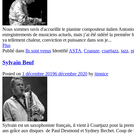
Nous sommes ravis d'accueillir le pianiste compositeur italien Antoni
enregistrements de musiciens actuels, mais j’ai été sidéré la première f
ya tellement chaleur, conviction et puissance dans son je...
Plus
Publié dans
Ils sont venus
Identifié
ASTA
,
Coaraze
,
coartjazz
,
jazz
,
p
Sylvain Beuf
Posted on
1 décembre 2019
6 décembre 2020
by
jimnice
Sylvain est un saxophoniste français, il vient à Coartjazz pour la premi
ans grâce aux disques de Paul Desmond et Sydney Bechet. Coup de fo