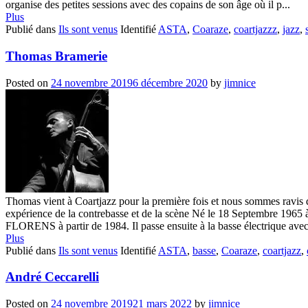
organise des petites sessions avec des copains de son âge où il p...
Plus
Publié dans
Ils sont venus
Identifié
ASTA
,
Coaraze
,
coartjazzz
,
jazz
,
Thomas Bramerie
Posted on
24 novembre 2019
6 décembre 2020
by
jimnice
Thomas vient à Coartjazz pour la première fois et nous sommes ravis d'a
expérience de la contrebasse et de la scène Né le 18 Septembre 19
FLORENS à partir de 1984. Il passe ensuite à la basse électrique avec 
Plus
Publié dans
Ils sont venus
Identifié
ASTA
,
basse
,
Coaraze
,
coartjazz
,
André Ceccarelli
Posted on
24 novembre 2019
21 mars 2022
by
jimnice