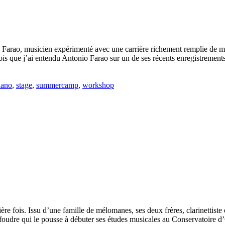
o Farao, musicien expérimenté avec une carrière richement remplie de mu
ois que j’ai entendu Antonio Farao sur un de ses récents enregistrements. 
iano
,
stage
,
summercamp
,
workshop
ère fois. Issu d’une famille de mélomanes, ses deux frères, clarinettiste 
udre qui le pousse à débuter ses études musicales au Conservatoire d