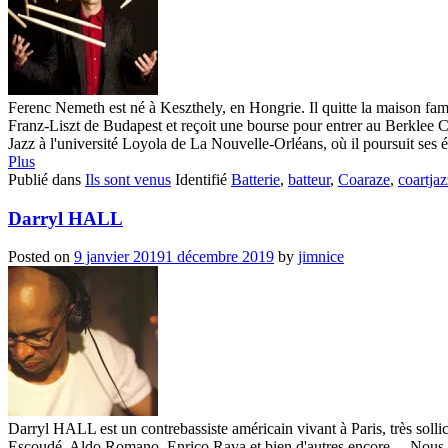
Ferenc Nemeth est né à Keszthely, en Hongrie. Il quitte la maison famil
Franz-Liszt de Budapest et reçoit une bourse pour entrer au Berklee 
Jazz à l'université Loyola de La Nouvelle-Orléans, où il poursuit ses é
Plus
Publié dans
Ils sont venus
Identifié
Batterie
,
batteur
,
Coaraze
,
coartjaz
Darryl HALL
Posted on
9 janvier 2019
1 décembre 2019
by
jimnice
Darryl HALL est un contrebassiste américain vivant à Paris, très sollici
Escoudé, Aldo Romano, Enrico Rava et bien d'autres encore ... Nous so