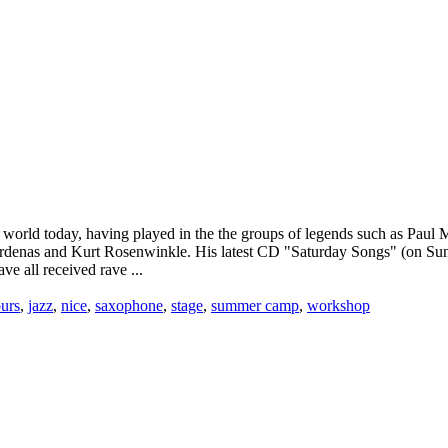
 world today, having played in the the groups of legends such as Paul M
ardenas and Kurt Rosenwinkle. His latest CD "Saturday Songs" (on Sun
e all received rave ...
urs
,
jazz
,
nice
,
saxophone
,
stage
,
summer camp
,
workshop