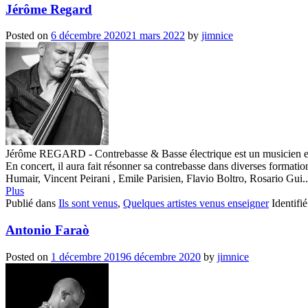
Jérôme Regard
Posted on
6 décembre 2020
21 mars 2022
by
jimnice
Jérôme REGARD - Contrebasse & Basse électrique est un musicien et ens
En concert, il aura fait résonner sa contrebasse dans diverses forma
Humair, Vincent Peirani , Emile Parisien, Flavio Boltro, Rosario Gui..
Plus
Publié dans
Ils sont venus
,
Quelques artistes venus enseigner
Identifi
Antonio Faraò
Posted on
1 décembre 2019
6 décembre 2020
by
jimnice