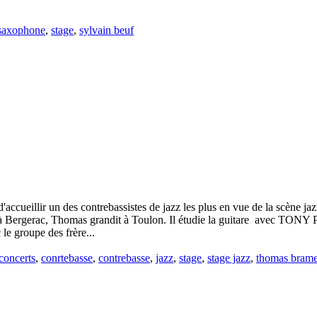
saxophone
,
stage
,
sylvain beuf
ccueillir un des contrebassistes de jazz les plus en vue de la scène jazz
65 à Bergerac, Thomas grandit à Toulon. Il étudie la guitare avec T
le groupe des frère...
concerts
,
conrtebasse
,
contrebasse
,
jazz
,
stage
,
stage jazz
,
thomas brame