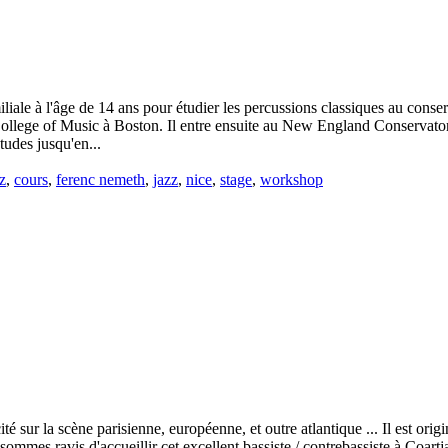
iale à l'âge de 14 ans pour étudier les percussions classiques au conser
College of Music à Boston. Il entre ensuite au New England Conservato
tudes jusqu'en...
z
,
cours
,
ferenc nemeth
,
jazz
,
nice
,
stage
,
workshop
té sur la scène parisienne, européenne, et outre atlantique ... Il est ori
mmes ravis d'accueillir cet excellent bassiste / contrebassiste à Coart