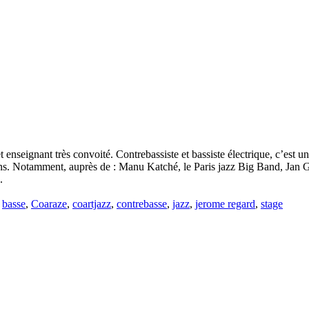
eignant très convoité. Contrebassiste et bassiste électrique, c’est un 
tions. Notamment, auprès de : Manu Katché, le Paris jazz Big Band, Jan
.
é
basse
,
Coaraze
,
coartjazz
,
contrebasse
,
jazz
,
jerome regard
,
stage