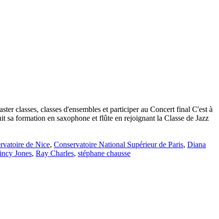
ter classes, classes d'ensembles et participer au Concert final C'est à
uit sa formation en saxophone et flûte en rejoignant la Classe de Jazz
rvatoire de Nice
,
Conservatoire National Supérieur de Paris
,
Diana
incy Jones
,
Ray Charles
,
stéphane chausse