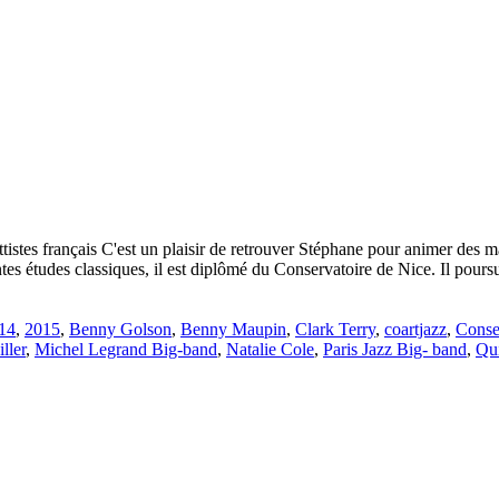
stes français C'est un plaisir de retrouver Stéphane pour animer des mas
ntes études classiques, il est diplômé du Conservatoire de Nice. Il pours
14
,
2015
,
Benny Golson
,
Benny Maupin
,
Clark Terry
,
coartjazz
,
Conse
ller
,
Michel Legrand Big-band
,
Natalie Cole
,
Paris Jazz Big- band
,
Qu