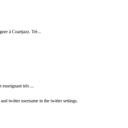
ner à Coartjazz. Trè...
nseignant très ...
nd twitter username in the twitter settings.