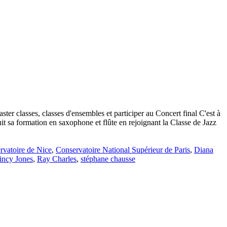
ter classes, classes d'ensembles et participer au Concert final C'est à
uit sa formation en saxophone et flûte en rejoignant la Classe de Jazz
rvatoire de Nice
,
Conservatoire National Supérieur de Paris
,
Diana
incy Jones
,
Ray Charles
,
stéphane chausse