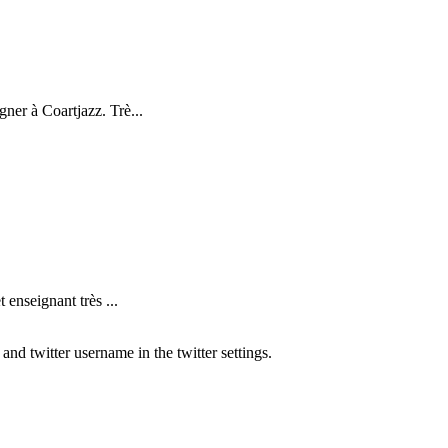
ner à Coartjazz. Trè...
nseignant très ...
nd twitter username in the twitter settings.