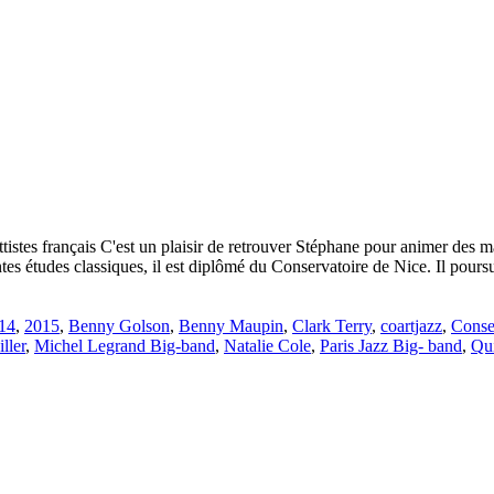
stes français C'est un plaisir de retrouver Stéphane pour animer des mas
ntes études classiques, il est diplômé du Conservatoire de Nice. Il pours
14
,
2015
,
Benny Golson
,
Benny Maupin
,
Clark Terry
,
coartjazz
,
Conse
ller
,
Michel Legrand Big-band
,
Natalie Cole
,
Paris Jazz Big- band
,
Qu