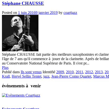
Stéphane CHAUSSE
Posted on
1 juin 2016
9 janvier 2019
by
coartjazz
Stéphane CHAUSSE fait partie des meilleurs saxophonistes et clarinetti
l'âge de 7 ans qu'il commence à jouer de la clarinette. Après de brilla
au Conservatoire National Supérieur de Paris. Il s'est pr...
Plus
Publié dans
Ils sont venus
Identifié
2009
,
2010
,
2011
,
2012
,
2013
,
20
Krall
,
Hervé Sellin Tentet
,
jazz
,
Jean-Pierre Como Quartet
,
Marcus Mi
événements à venir