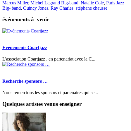
Marcus Miller
,
Michel Legrand Big-band
,
Natalie Cole
,
Paris Jazz
Big- band
,
Quincy Jones
,
Ray Charles
,
stéphane chausse
événements à venir
Evènements Coartjazz
L'association Coartjazz , en partenariat avec la C...
Recherche sponsors …
Nous remercions les sponsors et partenaires qui se...
Quelques artistes venus enseigner