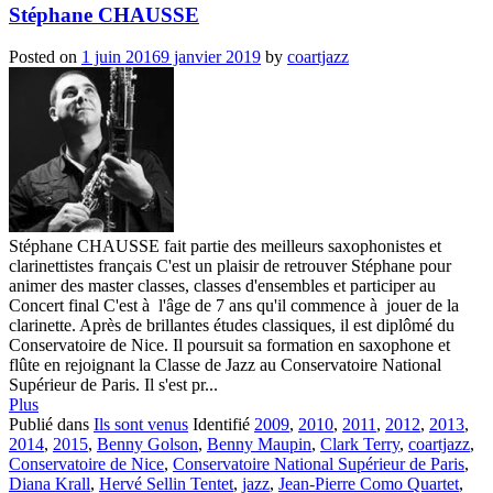
Stéphane CHAUSSE
Posted on
1 juin 2016
9 janvier 2019
by
coartjazz
Stéphane CHAUSSE fait partie des meilleurs saxophonistes et
clarinettistes français C'est un plaisir de retrouver Stéphane pour
animer des master classes, classes d'ensembles et participer au
Concert final C'est à l'âge de 7 ans qu'il commence à jouer de la
clarinette. Après de brillantes études classiques, il est diplômé du
Conservatoire de Nice. Il poursuit sa formation en saxophone et
flûte en rejoignant la Classe de Jazz au Conservatoire National
Supérieur de Paris. Il s'est pr...
Plus
Publié dans
Ils sont venus
Identifié
2009
,
2010
,
2011
,
2012
,
2013
,
2014
,
2015
,
Benny Golson
,
Benny Maupin
,
Clark Terry
,
coartjazz
,
Conservatoire de Nice
,
Conservatoire National Supérieur de Paris
,
Diana Krall
,
Hervé Sellin Tentet
,
jazz
,
Jean-Pierre Como Quartet
,