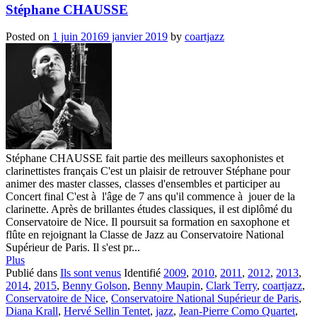
Stéphane CHAUSSE
Posted on
1 juin 2016
9 janvier 2019
by
coartjazz
Stéphane CHAUSSE fait partie des meilleurs saxophonistes et
clarinettistes français C'est un plaisir de retrouver Stéphane pour
animer des master classes, classes d'ensembles et participer au
Concert final C'est à l'âge de 7 ans qu'il commence à jouer de la
clarinette. Après de brillantes études classiques, il est diplômé du
Conservatoire de Nice. Il poursuit sa formation en saxophone et
flûte en rejoignant la Classe de Jazz au Conservatoire National
Supérieur de Paris. Il s'est pr...
Plus
Publié dans
Ils sont venus
Identifié
2009
,
2010
,
2011
,
2012
,
2013
,
2014
,
2015
,
Benny Golson
,
Benny Maupin
,
Clark Terry
,
coartjazz
,
Conservatoire de Nice
,
Conservatoire National Supérieur de Paris
,
Diana Krall
,
Hervé Sellin Tentet
,
jazz
,
Jean-Pierre Como Quartet
,