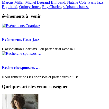
Marcus Miller
,
Michel Legrand Big-band
,
Natalie Cole
,
Paris Jazz
Big- band
,
Quincy Jones
,
Ray Charles
,
stéphane chausse
événements à venir
Evènements Coartjazz
L'association Coartjazz , en partenariat avec la C...
Recherche sponsors …
Nous remercions les sponsors et partenaires qui se...
Quelques artistes venus enseigner