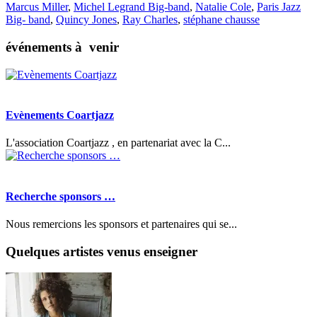
Marcus Miller
,
Michel Legrand Big-band
,
Natalie Cole
,
Paris Jazz
Big- band
,
Quincy Jones
,
Ray Charles
,
stéphane chausse
événements à venir
Evènements Coartjazz
L'association Coartjazz , en partenariat avec la C...
Recherche sponsors …
Nous remercions les sponsors et partenaires qui se...
Quelques artistes venus enseigner