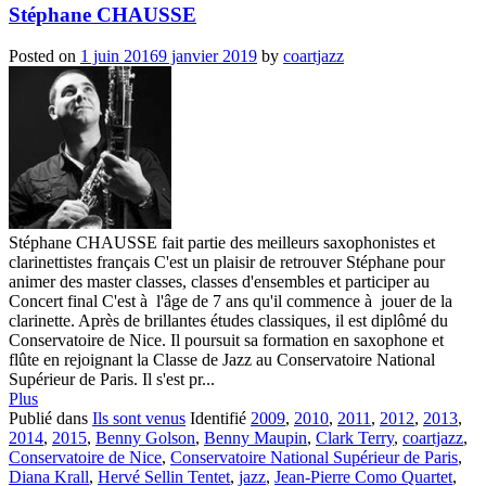
Stéphane CHAUSSE
Posted on
1 juin 2016
9 janvier 2019
by
coartjazz
Stéphane CHAUSSE fait partie des meilleurs saxophonistes et
clarinettistes français C'est un plaisir de retrouver Stéphane pour
animer des master classes, classes d'ensembles et participer au
Concert final C'est à l'âge de 7 ans qu'il commence à jouer de la
clarinette. Après de brillantes études classiques, il est diplômé du
Conservatoire de Nice. Il poursuit sa formation en saxophone et
flûte en rejoignant la Classe de Jazz au Conservatoire National
Supérieur de Paris. Il s'est pr...
Plus
Publié dans
Ils sont venus
Identifié
2009
,
2010
,
2011
,
2012
,
2013
,
2014
,
2015
,
Benny Golson
,
Benny Maupin
,
Clark Terry
,
coartjazz
,
Conservatoire de Nice
,
Conservatoire National Supérieur de Paris
,
Diana Krall
,
Hervé Sellin Tentet
,
jazz
,
Jean-Pierre Como Quartet
,