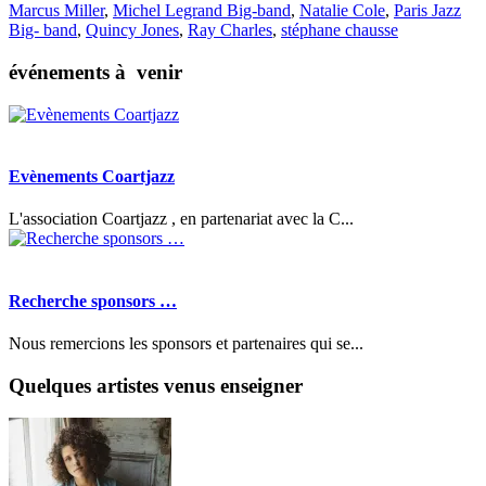
Marcus Miller
,
Michel Legrand Big-band
,
Natalie Cole
,
Paris Jazz
Big- band
,
Quincy Jones
,
Ray Charles
,
stéphane chausse
événements à venir
Evènements Coartjazz
L'association Coartjazz , en partenariat avec la C...
Recherche sponsors …
Nous remercions les sponsors et partenaires qui se...
Quelques artistes venus enseigner