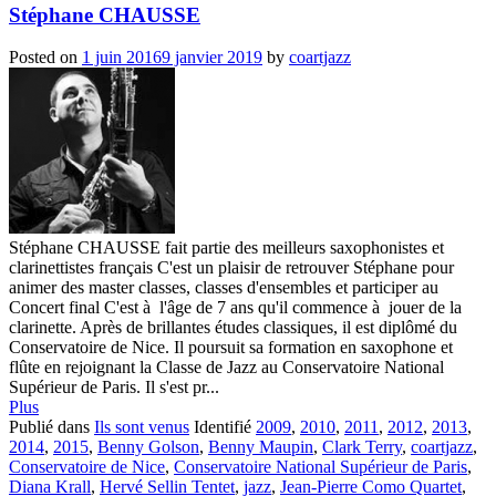
Stéphane CHAUSSE
Posted on
1 juin 2016
9 janvier 2019
by
coartjazz
Stéphane CHAUSSE fait partie des meilleurs saxophonistes et
clarinettistes français C'est un plaisir de retrouver Stéphane pour
animer des master classes, classes d'ensembles et participer au
Concert final C'est à l'âge de 7 ans qu'il commence à jouer de la
clarinette. Après de brillantes études classiques, il est diplômé du
Conservatoire de Nice. Il poursuit sa formation en saxophone et
flûte en rejoignant la Classe de Jazz au Conservatoire National
Supérieur de Paris. Il s'est pr...
Plus
Publié dans
Ils sont venus
Identifié
2009
,
2010
,
2011
,
2012
,
2013
,
2014
,
2015
,
Benny Golson
,
Benny Maupin
,
Clark Terry
,
coartjazz
,
Conservatoire de Nice
,
Conservatoire National Supérieur de Paris
,
Diana Krall
,
Hervé Sellin Tentet
,
jazz
,
Jean-Pierre Como Quartet
,