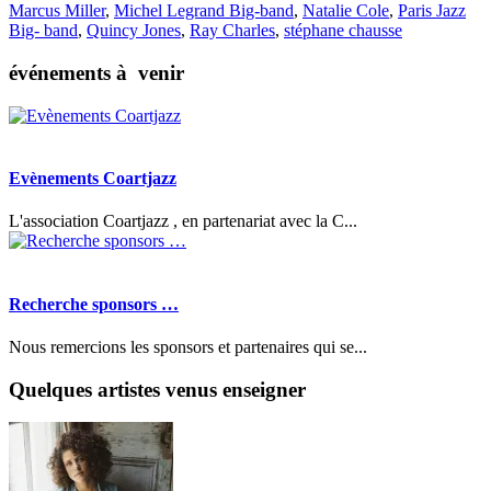
Marcus Miller
,
Michel Legrand Big-band
,
Natalie Cole
,
Paris Jazz
Big- band
,
Quincy Jones
,
Ray Charles
,
stéphane chausse
événements à venir
Evènements Coartjazz
L'association Coartjazz , en partenariat avec la C...
Recherche sponsors …
Nous remercions les sponsors et partenaires qui se...
Quelques artistes venus enseigner