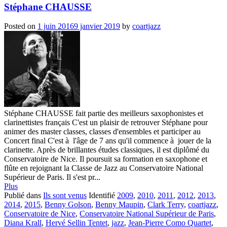
Stéphane CHAUSSE
Posted on
1 juin 2016
9 janvier 2019
by
coartjazz
Stéphane CHAUSSE fait partie des meilleurs saxophonistes et
clarinettistes français C'est un plaisir de retrouver Stéphane pour
animer des master classes, classes d'ensembles et participer au
Concert final C'est à l'âge de 7 ans qu'il commence à jouer de la
clarinette. Après de brillantes études classiques, il est diplômé du
Conservatoire de Nice. Il poursuit sa formation en saxophone et
flûte en rejoignant la Classe de Jazz au Conservatoire National
Supérieur de Paris. Il s'est pr...
Plus
Publié dans
Ils sont venus
Identifié
2009
,
2010
,
2011
,
2012
,
2013
,
2014
,
2015
,
Benny Golson
,
Benny Maupin
,
Clark Terry
,
coartjazz
,
Conservatoire de Nice
,
Conservatoire National Supérieur de Paris
,
Diana Krall
,
Hervé Sellin Tentet
,
jazz
,
Jean-Pierre Como Quartet
,