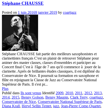
Stéphane CHAUSSE
Posted on
1 juin 2016
9 janvier 2019
by
coartjazz
Stéphane CHAUSSE fait partie des meilleurs saxophonistes et
clarinettistes français C'est un plaisir de retrouver Stéphane pour
animer des master classes, classes d'ensembles et participer au
Concert final C'est à l'âge de 7 ans qu'il commence à jouer de la
clarinette. Après de brillantes études classiques, il est diplômé du
Conservatoire de Nice. Il poursuit sa formation en saxophone et
flûte en rejoignant la Classe de Jazz au Conservatoire National
Supérieur de Paris. Il s'est pr...
Plus
Publié dans
Ils sont venus
Identifié
2009
,
2010
,
2011
,
2012
,
2013
,
2014
,
2015
,
Benny Golson
,
Benny Maupin
,
Clark Terry
,
coartjazz
,
Conservatoire de Nice
,
Conservatoire National Supérieur de Paris
,
Diana Krall
,
Hervé Sellin Tentet
,
jazz
,
Jean-Pierre Como Quartet
,