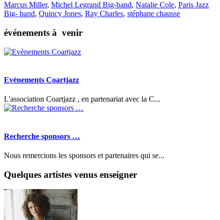
Marcus Miller
,
Michel Legrand Big-band
,
Natalie Cole
,
Paris Jazz
Big- band
,
Quincy Jones
,
Ray Charles
,
stéphane chausse
événements à venir
Evènements Coartjazz
L'association Coartjazz , en partenariat avec la C...
Recherche sponsors …
Nous remercions les sponsors et partenaires qui se...
Quelques artistes venus enseigner