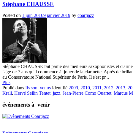
Stéphane CHAUSSE
Posted on
1 juin 2016
9 janvier 2019
by
coartjazz
Stéphane CHAUSSE fait partie des meilleurs saxophonistes et clarinetti
l'âge de 7 ans qu'il commence à jouer de la clarinette. Après de brilla
au Conservatoire National Supérieur de Paris. Il s'est pr...
Plus
Publié dans
Ils sont venus
Identifié
2009
,
2010
,
2011
,
2012
,
2013
,
20
Krall
,
Hervé Sellin Tentet
,
jazz
,
Jean-Pierre Como Quartet
,
Marcus Mi
événements à venir