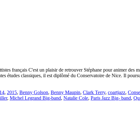
stes français C'est un plaisir de retrouver Stéphane pour animer des mas
ntes études classiques, il est diplômé du Conservatoire de Nice. Il pours
14
,
2015
,
Benny Golson
,
Benny Maupin
,
Clark Terry
,
coartjazz
,
Conse
ller
,
Michel Legrand Big-band
,
Natalie Cole
,
Paris Jazz Big- band
,
Qu