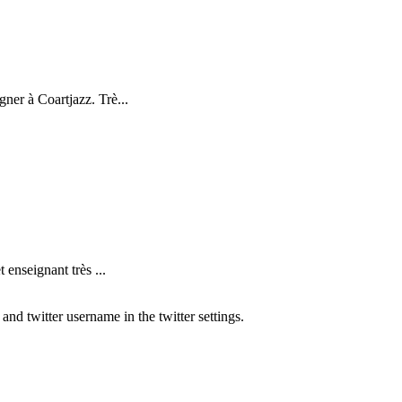
ner à Coartjazz. Trè...
nseignant très ...
nd twitter username in the twitter settings.