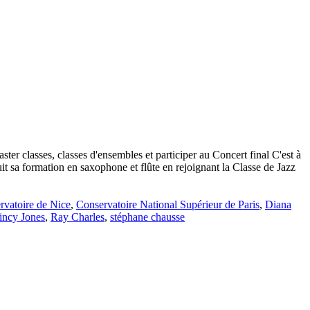
ter classes, classes d'ensembles et participer au Concert final C'est à
uit sa formation en saxophone et flûte en rejoignant la Classe de Jazz
rvatoire de Nice
,
Conservatoire National Supérieur de Paris
,
Diana
incy Jones
,
Ray Charles
,
stéphane chausse